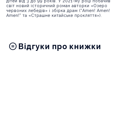
дітей від 3 до 99 років. У 2021-му році побачив
світ новий історичний роман авторки «Озеро
червоних лебедів» і збірка драм (“Amen! Amen!
Amen!” та «Страшне китайське прокляття»).
Відгуки про книжки