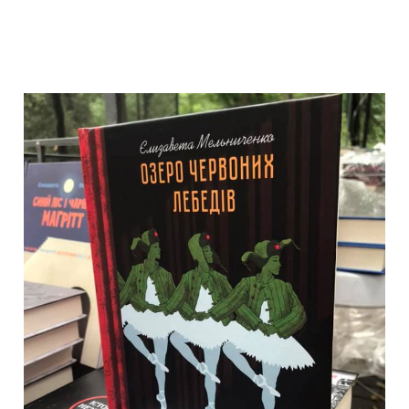
Озеро червоних
лебедів
Твір про останні роки життя
Сталіна, його зносини із митцями
та мистецьким середовищем,
про його антисемітизм і
людиноненависництво, про
параною відносно
американських шпигунів та
воїнів ОУН-УПА та іще багато
про що.