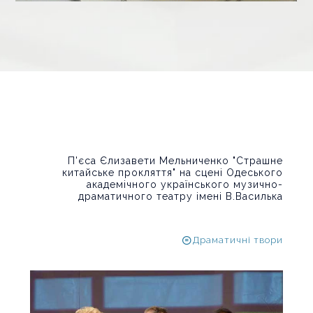
П'єса Єлизавети Мельниченко "Страшне
китайське прокляття" на сцені Одеського
академічного українського музично-
драматичного театру імені В.Василька
Драматичні твори