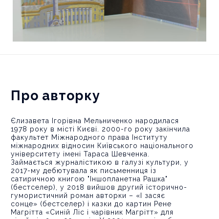
Плішивого, Зяму Футболецького
та інших.
Про авторку
Єлизавета Ігорівна Мельниченко народилася
1978 року в місті Києві. 2000-го року закінчила
факультет Міжнародного права Інституту
міжнародних відносин Київського національного
університету імені Тараса Шевченка.
Займається журналістикою в галузі культури, у
2017-му дебютувала як письменниця із
сатиричною книгою "Іншопланетна Рашка"
(бестселер), у 2018 вийшов другий історично-
гумористичний роман авторки – «І засяє
сонце» (бестселер) і казки до картин Рене
Магрітта «Синій Ліс і чарівник Магрітт» для