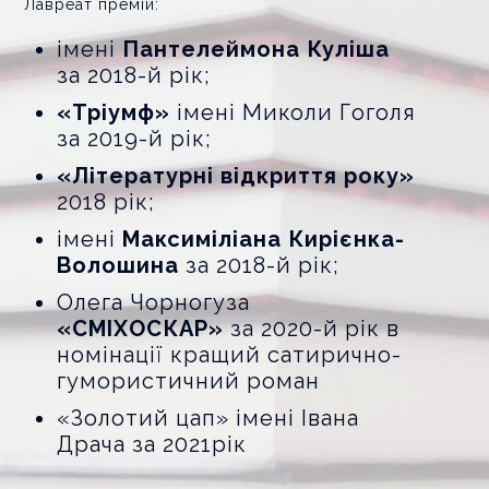
Лавреат премій:
імені
Пантелеймона Куліша
за 2018-й рік;
«Тріумф»
імені Миколи Гоголя
за 2019-й рік;
«Літературні відкриття року»
2018 рік;
імені
Максиміліана Кирієнка-
Волошина
за 2018-й рік;
Олега Чорногуза
«СМІХОСКАР»
за 2020-й рік в
номінації кращий сатирично-
гумористичний роман
«Золотий цап» імені Івана
Драча за 2021рік