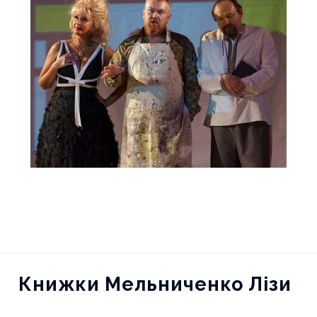
"Страшне китайське
прокляття"
Книжки Мельниченко Лізи