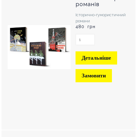
романів
Історично-гумористичний
романи
480 грн
Детальніше
Замовити