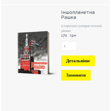
Іншопланетна
Рашка
Історично-гумористичний
роман
170 грн
Детальніше
Замовити