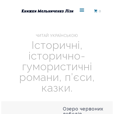
0
ЧИТАЙ УКРАЇНСЬКОЮ
Історичні,
історично-
гумористичні
романи, п’єси,
казки.
Озеро червоних
лебедів