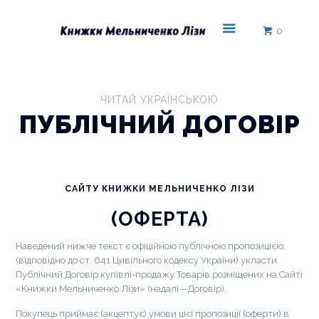
0
ЧИТАЙ УКРАЇНСЬКОЮ
ПУБЛІЧНИЙ ДОГОВІР
САЙТУ КНИЖКИ МЕЛЬНИЧЕНКО ЛІЗИ
(ОФЕРТА)
Наведений нижче текст є офіційною публічною пропозицією,
(відповідно до ст. 641 Цивільного кодексу України) укласти
Публічний Договір купівлі-продажу Товарів розміщених на Сайті
«Книжки Мельниченко Лізи» (надалі – Договір).
Покупець приймає (акцептує) умови цієї пропозиції (оферти) в