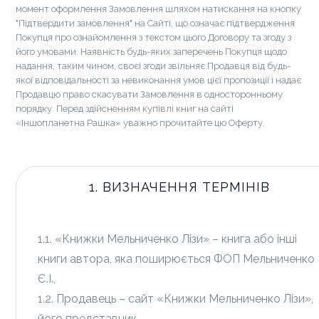
момент оформлення Замовлення шляхом натискання на кнопку
"Підтвердити замовлення" на Сайті, що означає підтвердження
Покупця про ознайомлення з текстом цього Договору та згоду з
його умовами. Наявність будь-яких заперечень Покупця щодо
надання, таким чином, своєї згоди звільняє Продавця від будь-
якої відповідальності за невиконання умов цієї пропозиції і надає
Продавцю право скасувати Замовлення в односторонньому
порядку. Перед здійсненням купівлі книг на сайті
«Іншопланетна Рашка» уважно прочитайте цю Оферту.
1. ВИЗНАЧЕННЯ ТЕРМІНІВ
1.1. «Книжки Мельниченко Лізи» – книга або інші
книги автора, яка поширюється ФОП Мельниченко
Є.І.,
1.2. Продавець – сайт «Книжки Мельниченко Лізи»,
його представник.